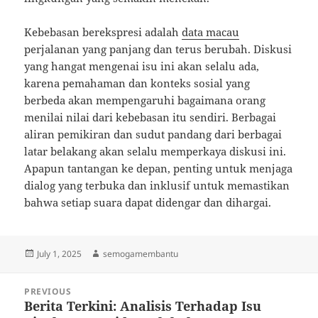
Kebebasan berekspresi adalah
data macau
perjalanan yang panjang dan terus berubah. Diskusi
yang hangat mengenai isu ini akan selalu ada,
karena pemahaman dan konteks sosial yang
berbeda akan mempengaruhi bagaimana orang
menilai nilai dari kebebasan itu sendiri. Berbagai
aliran pemikiran dan sudut pandang dari berbagai
latar belakang akan selalu memperkaya diskusi ini.
Apapun tantangan ke depan, penting untuk menjaga
dialog yang terbuka dan inklusif untuk memastikan
bahwa setiap suara dapat didengar dan dihargai.
Posted
Author
July 1, 2025
semogamembantu
on
Post
PREVIOUS
navigation
Berita Terkini: Analisis Terhadap Isu
Previous