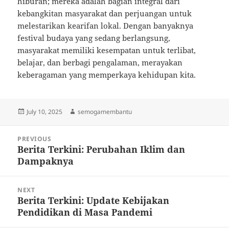
hiburan; mereka adalah bagian integral dari
kebangkitan masyarakat dan perjuangan untuk
melestarikan kearifan lokal. Dengan banyaknya
festival budaya yang sedang berlangsung,
masyarakat memiliki kesempatan untuk terlibat,
belajar, dan berbagi pengalaman, merayakan
keberagaman yang memperkaya kehidupan kita.
Posted
Author
July 10, 2025
semogamembantu
on
Post
PREVIOUS
navigation
Berita Terkini: Perubahan Iklim dan
Previous
Dampaknya
post:
NEXT
Berita Terkini: Update Kebijakan
Next
Pendidikan di Masa Pandemi
post: