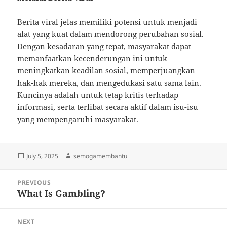
Berita viral jelas memiliki potensi untuk menjadi
alat yang kuat dalam mendorong perubahan sosial.
Dengan kesadaran yang tepat, masyarakat dapat
memanfaatkan kecenderungan ini untuk
meningkatkan keadilan sosial, memperjuangkan
hak-hak mereka, dan mengedukasi satu sama lain.
Kuncinya adalah untuk tetap kritis terhadap
informasi, serta terlibat secara aktif dalam isu-isu
yang mempengaruhi masyarakat.
Posted
Author
July 5, 2025
semogamembantu
on
Post
PREVIOUS
navigation
What Is Gambling?
Previous
post:
NEXT