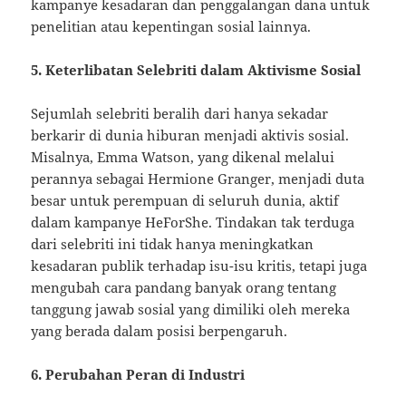
kampanye kesadaran dan penggalangan dana untuk
penelitian atau kepentingan sosial lainnya.
5. Keterlibatan Selebriti dalam Aktivisme Sosial
Sejumlah selebriti beralih dari hanya sekadar
berkarir di dunia hiburan menjadi aktivis sosial.
Misalnya, Emma Watson, yang dikenal melalui
perannya sebagai Hermione Granger, menjadi duta
besar untuk perempuan di seluruh dunia, aktif
dalam kampanye HeForShe. Tindakan tak terduga
dari selebriti ini tidak hanya meningkatkan
kesadaran publik terhadap isu-isu kritis, tetapi juga
mengubah cara pandang banyak orang tentang
tanggung jawab sosial yang dimiliki oleh mereka
yang berada dalam posisi berpengaruh.
6. Perubahan Peran di Industri