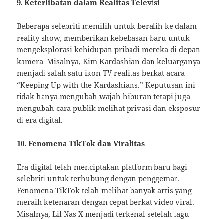
9. Keterlibatan dalam Realitas Televisi
Beberapa selebriti memilih untuk beralih ke dalam
reality show, memberikan kebebasan baru untuk
mengeksplorasi kehidupan pribadi mereka di depan
kamera. Misalnya, Kim Kardashian dan keluarganya
menjadi salah satu ikon TV realitas berkat acara
“Keeping Up with the Kardashians.” Keputusan ini
tidak hanya mengubah wajah hiburan tetapi juga
mengubah cara publik melihat privasi dan eksposur
di era digital.
10. Fenomena TikTok dan Viralitas
Era digital telah menciptakan platform baru bagi
selebriti untuk terhubung dengan penggemar.
Fenomena TikTok telah melihat banyak artis yang
meraih ketenaran dengan cepat berkat video viral.
Misalnya, Lil Nas X menjadi terkenal setelah lagu