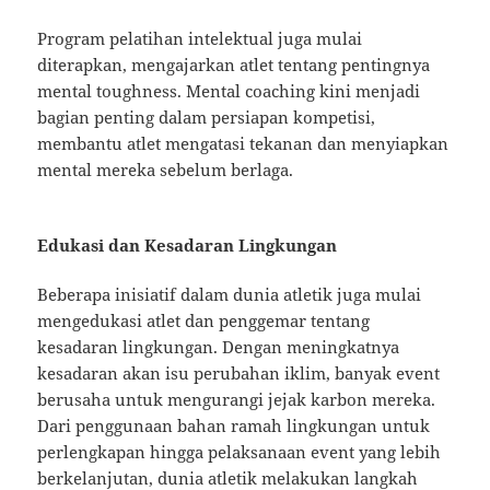
Program pelatihan intelektual juga mulai
diterapkan, mengajarkan atlet tentang pentingnya
mental toughness. Mental coaching kini menjadi
bagian penting dalam persiapan kompetisi,
membantu atlet mengatasi tekanan dan menyiapkan
mental mereka sebelum berlaga.
Edukasi dan Kesadaran Lingkungan
Beberapa inisiatif dalam dunia atletik juga mulai
mengedukasi atlet dan penggemar tentang
kesadaran lingkungan. Dengan meningkatnya
kesadaran akan isu perubahan iklim, banyak event
berusaha untuk mengurangi jejak karbon mereka.
Dari penggunaan bahan ramah lingkungan untuk
perlengkapan hingga pelaksanaan event yang lebih
berkelanjutan, dunia atletik melakukan langkah