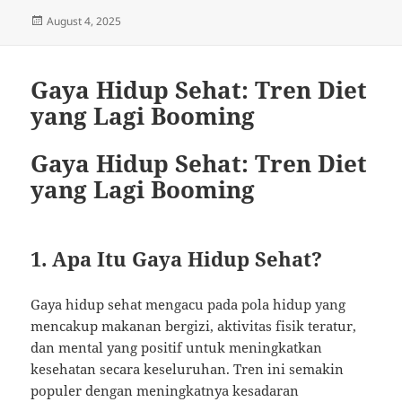
Posted
August 4, 2025
on
Gaya Hidup Sehat: Tren Diet
yang Lagi Booming
Gaya Hidup Sehat: Tren Diet
yang Lagi Booming
1. Apa Itu Gaya Hidup Sehat?
Gaya hidup sehat mengacu pada pola hidup yang
mencakup makanan bergizi, aktivitas fisik teratur,
dan mental yang positif untuk meningkatkan
kesehatan secara keseluruhan. Tren ini semakin
populer dengan meningkatnya kesadaran