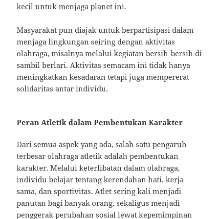
kecil untuk menjaga planet ini.
Masyarakat pun diajak untuk berpartisipasi dalam
menjaga lingkungan seiring dengan aktivitas
olahraga, misalnya melalui kegiatan bersih-bersih di
sambil berlari. Aktivitas semacam ini tidak hanya
meningkatkan kesadaran tetapi juga mempererat
solidaritas antar individu.
Peran Atletik dalam Pembentukan Karakter
Dari semua aspek yang ada, salah satu pengaruh
terbesar olahraga atletik adalah pembentukan
karakter. Melalui keterlibatan dalam olahraga,
individu belajar tentang kerendahan hati, kerja
sama, dan sportivitas. Atlet sering kali menjadi
panutan bagi banyak orang, sekaligus menjadi
penggerak perubahan sosial lewat kepemimpinan