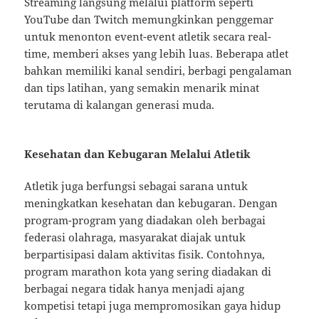
Streaming langsung melalui platform seperti
YouTube dan Twitch memungkinkan penggemar
untuk menonton event-event atletik secara real-
time, memberi akses yang lebih luas. Beberapa atlet
bahkan memiliki kanal sendiri, berbagi pengalaman
dan tips latihan, yang semakin menarik minat
terutama di kalangan generasi muda.
Kesehatan dan Kebugaran Melalui Atletik
Atletik juga berfungsi sebagai sarana untuk
meningkatkan kesehatan dan kebugaran. Dengan
program-program yang diadakan oleh berbagai
federasi olahraga, masyarakat diajak untuk
berpartisipasi dalam aktivitas fisik. Contohnya,
program marathon kota yang sering diadakan di
berbagai negara tidak hanya menjadi ajang
kompetisi tetapi juga mempromosikan gaya hidup