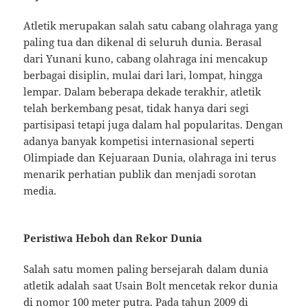
Atletik merupakan salah satu cabang olahraga yang
paling tua dan dikenal di seluruh dunia. Berasal
dari Yunani kuno, cabang olahraga ini mencakup
berbagai disiplin, mulai dari lari, lompat, hingga
lempar. Dalam beberapa dekade terakhir, atletik
telah berkembang pesat, tidak hanya dari segi
partisipasi tetapi juga dalam hal popularitas. Dengan
adanya banyak kompetisi internasional seperti
Olimpiade dan Kejuaraan Dunia, olahraga ini terus
menarik perhatian publik dan menjadi sorotan
media.
Peristiwa Heboh dan Rekor Dunia
Salah satu momen paling bersejarah dalam dunia
atletik adalah saat Usain Bolt mencetak rekor dunia
di nomor 100 meter putra. Pada tahun 2009 di