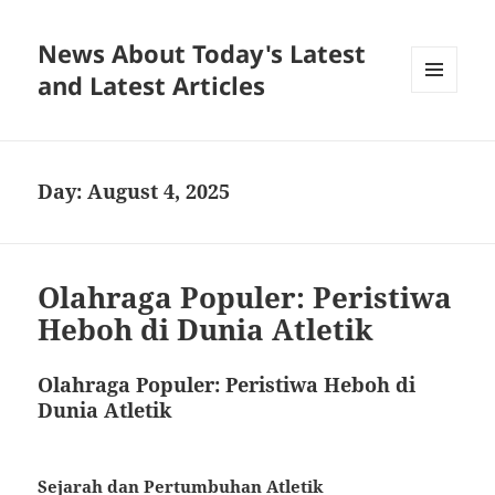
News About Today's Latest
and Latest Articles
MENU
AND
WIDGETS
Day:
August 4, 2025
Olahraga Populer: Peristiwa
Heboh di Dunia Atletik
Olahraga Populer: Peristiwa Heboh di
Dunia Atletik
Sejarah dan Pertumbuhan Atletik