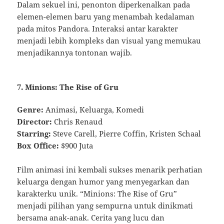
Dalam sekuel ini, penonton diperkenalkan pada
elemen-elemen baru yang menambah kedalaman
pada mitos Pandora. Interaksi antar karakter
menjadi lebih kompleks dan visual yang memukau
menjadikannya tontonan wajib.
7.
Minions: The Rise of Gru
Genre:
Animasi, Keluarga, Komedi
Director:
Chris Renaud
Starring:
Steve Carell, Pierre Coffin, Kristen Schaal
Box Office:
$900 Juta
Film animasi ini kembali sukses menarik perhatian
keluarga dengan humor yang menyegarkan dan
karakterku unik. “Minions: The Rise of Gru”
menjadi pilihan yang sempurna untuk dinikmati
bersama anak-anak. Cerita yang lucu dan