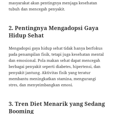
masyarakat akan pentingnya menjaga kesehatan
tubuh dan mencegah penyakit.
2. Pentingnya Mengadopsi Gaya
Hidup Sehat
Mengadopsi gaya hidup sehat tidak hanya berfokus
pada penampilan fisik, tetapi juga kesehatan mental
dan emosional. Pola makan sehat dapat mencegah
berbagai penyakit seperti diabetes, hipertensi, dan
penyakit jantung. Aktivitas fisik yang teratur
membantu meningkatkan stamina, mengurangi
stres, dan menyeimbangkan emosi.
3. Tren Diet Menarik yang Sedang
Booming