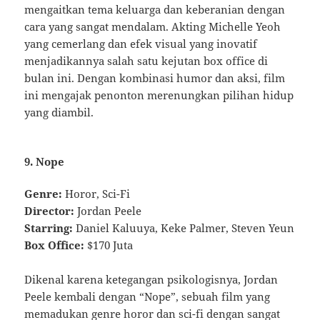
mengaitkan tema keluarga dan keberanian dengan
cara yang sangat mendalam. Akting Michelle Yeoh
yang cemerlang dan efek visual yang inovatif
menjadikannya salah satu kejutan box office di
bulan ini. Dengan kombinasi humor dan aksi, film
ini mengajak penonton merenungkan pilihan hidup
yang diambil.
9.
Nope
Genre:
Horor, Sci-Fi
Director:
Jordan Peele
Starring:
Daniel Kaluuya, Keke Palmer, Steven Yeun
Box Office:
$170 Juta
Dikenal karena ketegangan psikologisnya, Jordan
Peele kembali dengan “Nope”, sebuah film yang
memadukan genre horor dan sci-fi dengan sangat