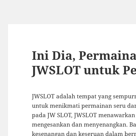
Ini Dia, Permaina
JWSLOT untuk P
JWSLOT adalah tempat yang sempurn
untuk menikmati permainan seru da
pada JW SLOT, JWSLOT menawarkan
mengesankan dan menyenangkan. Bag
kesenangan dan keseruan dalam ber