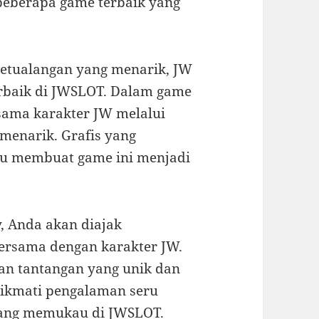
beberapa game terbaik yang
etualangan yang menarik, JW
erbaik di JWSLOT. Dalam game
rsama karakter JW melalui
 menarik. Grafis yang
u membuat game ini menjadi
, Anda akan diajak
ersama dengan karakter JW.
kan tantangan yang unik dan
Nikmati pengalaman seru
yang memukau di JWSLOT.