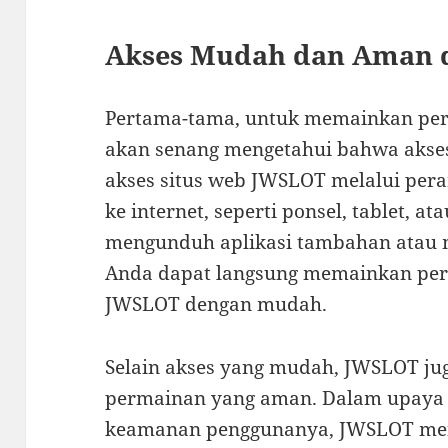
Akses Mudah dan Aman 
Pertama-tama, untuk memainkan per
akan senang mengetahui bahwa akse
akses situs web JWSLOT melalui per
ke internet, seperti ponsel, tablet, a
mengunduh aplikasi tambahan atau m
Anda dapat langsung memainkan per
JWSLOT dengan mudah.
Selain akses yang mudah, JWSLOT ju
permainan yang aman. Dalam upaya 
keamanan penggunanya, JWSLOT meng