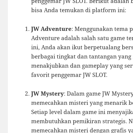
penggemar JW SLOT. Berikut adalah 
bisa Anda temukan di platform ini:
JW Adventure
: Menggunakan tema p
Adventure adalah salah satu game t
ini, Anda akan ikut berpetualang be
berbagai tingkat dan tantangan yang
menakjubkan dan gameplay yang ser
favorit penggemar JW SLOT.
JW Mystery
: Dalam game JW Mystery
memecahkan misteri yang menarik b
Setiap level dalam game ini menyaji
membutuhkan pemikiran strategis. 
memecahkan misteri dengan grafis 