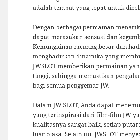
adalah tempat yang tepat untuk dico
Dengan berbagai permainan menarik 
dapat merasakan sensasi dan kegemb
Kemungkinan menang besar dan had
menghadirkan dinamika yang membua
JWSLOT memberikan permainan yang 
tinggi, sehingga memastikan penga
bagi semua penggemar JW.
Dalam JW SLOT, Anda dapat menemu
yang terinspirasi dari film-film JW y
kualitasnya sangat baik, setiap put
luar biasa. Selain itu, JWSLOT meny