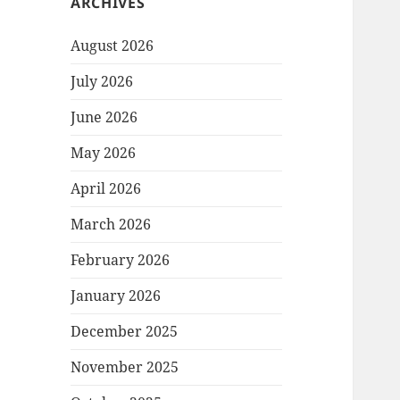
ARCHIVES
August 2026
July 2026
June 2026
May 2026
April 2026
March 2026
February 2026
January 2026
December 2025
November 2025