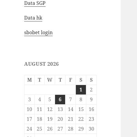
Data SGP
Data hk
sbobet login
AUGUST 2026
M
T
W
T
F
S
S
1
2
3
4
5
6
7
8
9
10
11
12
13
14
15
16
17
18
19
20
21
22
23
24
25
26
27
28
29
30