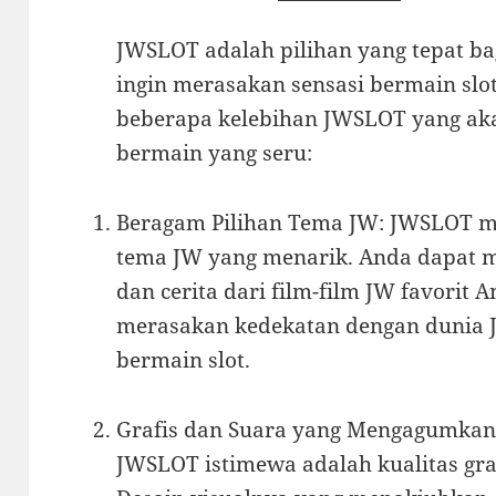
JWSLOT adalah pilihan yang tepat b
ingin merasakan sensasi bermain slot
beberapa kelebihan JWSLOT yang 
bermain yang seru:
Beragam Pilihan Tema JW: JWSLOT m
tema JW yang menarik. Anda dapat m
dan cerita dari film-film JW favorit 
merasakan kedekatan dengan dunia J
bermain slot.
Grafis dan Suara yang Mengagumkan:
JWSLOT istimewa adalah kualitas graf