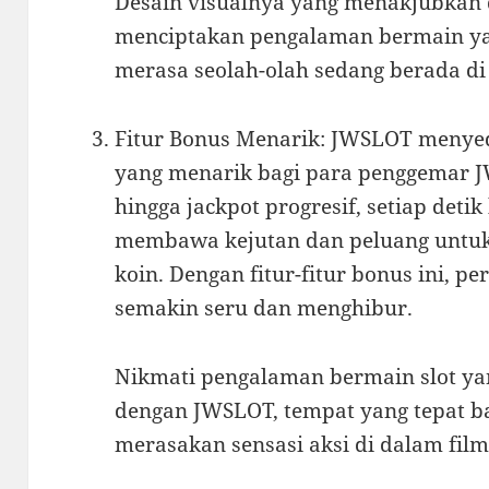
Desain visualnya yang menakjubkan d
menciptakan pengalaman bermain ya
merasa seolah-olah sedang berada di 
Fitur Bonus Menarik: JWSLOT menyed
yang menarik bagi para penggemar JW
hingga jackpot progresif, setiap det
membawa kejutan dan peluang untu
koin. Dengan fitur-fitur bonus ini, 
semakin seru dan menghibur.
Nikmati pengalaman bermain slot ya
dengan JWSLOT, tempat yang tepat b
merasakan sensasi aksi di dalam film