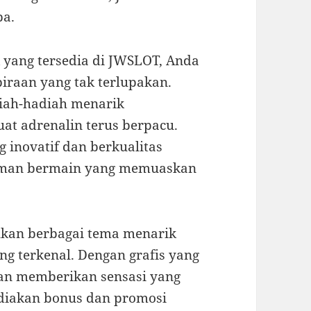
ba.
yang tersedia di JWSLOT, Anda
iraan yang tak terlupakan.
iah-hadiah menarik
t adrenalin terus berpacu.
inovatif dan berkualitas
laman bermain yang memuaskan
kan berbagai tema menarik
ang terkenal. Dengan grafis yang
aran memberikan sensasi yang
ediakan bonus dan promosi