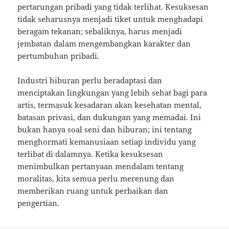
pertarungan pribadi yang tidak terlihat. Kesuksesan
tidak seharusnya menjadi tiket untuk menghadapi
beragam tekanan; sebaliknya, harus menjadi
jembatan dalam mengembangkan karakter dan
pertumbuhan pribadi.
Industri hiburan perlu beradaptasi dan
menciptakan lingkungan yang lebih sehat bagi para
artis, termasuk kesadaran akan kesehatan mental,
batasan privasi, dan dukungan yang memadai. Ini
bukan hanya soal seni dan hiburan; ini tentang
menghormati kemanusiaan setiap individu yang
terlibat di dalamnya. Ketika kesuksesan
menimbulkan pertanyaan mendalam tentang
moralitas, kita semua perlu merenung dan
memberikan ruang untuk perbaikan dan
pengertian.