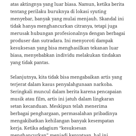
atas aktingnya yang luar biasa. Namun, ketika berita
tentang perilaku buruknya di lokasi syuting
menyebar, banyak yang mulai menjauh. Skandal ini
tidak hanya menghancurkan citranya, tetapi juga
merusak hubungan profesionalnya dengan berbagai
produser dan sutradara. Ini menyoroti dampak
kesuksesan yang bisa menghasilkan tekanan luar
biasa, menyebabkan individu melakukan tindakan
yang tidak pantas.
Selanjutnya, kita tidak bisa mengabaikan artis yang
terjerat dalam kasus penyalahgunaan narkoba.
Seringkali muncul dalam berita karena pencapaian
musik atau film, artis ini jatuh dalam lingkaran
setan kecanduan. Meskipun telah menerima
berbagai penghargaan, permasalahan pribadinya
mengakibatkan kehilangan banyak kesempatan
kerja. Ketika adagium “kesuksesan
menghancurkan” menjadi kenyataan, hal ini