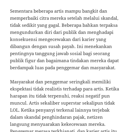
Sementara beberapa artis mampu bangkit dan
memperbaiki citra mereka setelah melalui skandal,
tidak sedikit yang gagal. Beberapa bahkan terpaksa
mengundurkan diri dari publik dan menghadapi
konsekuensi mengecewakan dari karier yang
dibangun dengan susah payah. Ini menekankan
pentingnya tanggung jawab sosial bagi seorang
publik figur dan bagaimana tindakan mereka dapat
berdampak luas pada penggemar dan masyarakat.
Masyarakat dan penggemar seringkali memiliki
ekspektasi tidak realistis terhadap para artis. Ketika
harapan itu tidak terpenuhi, reaksi negatif pun
muncul. Artis sekaliber superstar sekalipun tidak
LOL. Ketika penyanyi terkenal lainnya terjebak
dalam skandal penghindaran pajak, netizen
langsung menyuarakan kekecewaan mereka.
Penggemar merasa terkhianati, dan karier artis itu