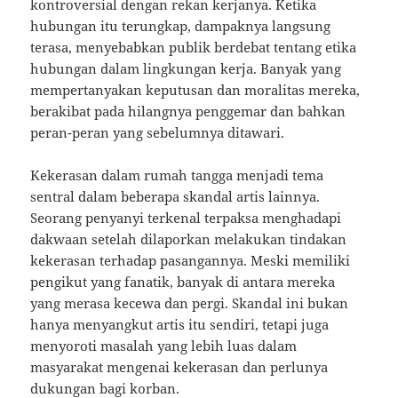
kontroversial dengan rekan kerjanya. Ketika
hubungan itu terungkap, dampaknya langsung
terasa, menyebabkan publik berdebat tentang etika
hubungan dalam lingkungan kerja. Banyak yang
mempertanyakan keputusan dan moralitas mereka,
berakibat pada hilangnya penggemar dan bahkan
peran-peran yang sebelumnya ditawari.
Kekerasan dalam rumah tangga menjadi tema
sentral dalam beberapa skandal artis lainnya.
Seorang penyanyi terkenal terpaksa menghadapi
dakwaan setelah dilaporkan melakukan tindakan
kekerasan terhadap pasangannya. Meski memiliki
pengikut yang fanatik, banyak di antara mereka
yang merasa kecewa dan pergi. Skandal ini bukan
hanya menyangkut artis itu sendiri, tetapi juga
menyoroti masalah yang lebih luas dalam
masyarakat mengenai kekerasan dan perlunya
dukungan bagi korban.