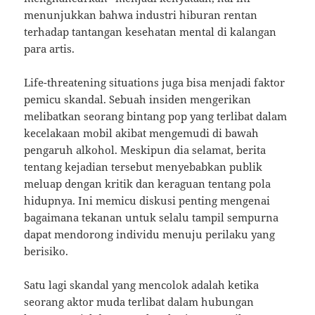
menunjukkan bahwa industri hiburan rentan
terhadap tantangan kesehatan mental di kalangan
para artis.
Life-threatening situations juga bisa menjadi faktor
pemicu skandal. Sebuah insiden mengerikan
melibatkan seorang bintang pop yang terlibat dalam
kecelakaan mobil akibat mengemudi di bawah
pengaruh alkohol. Meskipun dia selamat, berita
tentang kejadian tersebut menyebabkan publik
meluap dengan kritik dan keraguan tentang pola
hidupnya. Ini memicu diskusi penting mengenai
bagaimana tekanan untuk selalu tampil sempurna
dapat mendorong individu menuju perilaku yang
berisiko.
Satu lagi skandal yang mencolok adalah ketika
seorang aktor muda terlibat dalam hubungan