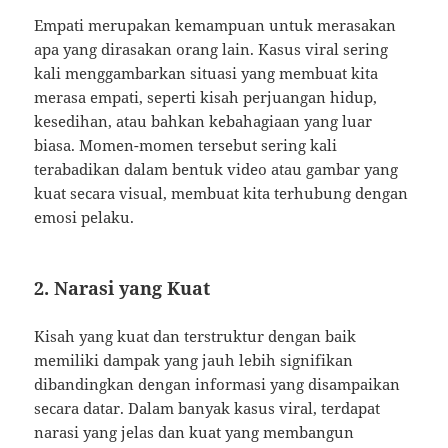
Empati merupakan kemampuan untuk merasakan
apa yang dirasakan orang lain. Kasus viral sering
kali menggambarkan situasi yang membuat kita
merasa empati, seperti kisah perjuangan hidup,
kesedihan, atau bahkan kebahagiaan yang luar
biasa. Momen-momen tersebut sering kali
terabadikan dalam bentuk video atau gambar yang
kuat secara visual, membuat kita terhubung dengan
emosi pelaku.
2. Narasi yang Kuat
Kisah yang kuat dan terstruktur dengan baik
memiliki dampak yang jauh lebih signifikan
dibandingkan dengan informasi yang disampaikan
secara datar. Dalam banyak kasus viral, terdapat
narasi yang jelas dan kuat yang membangun