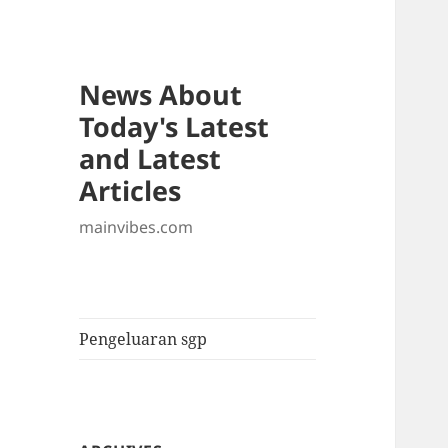
News About
Today's Latest
and Latest
Articles
mainvibes.com
Pengeluaran sgp