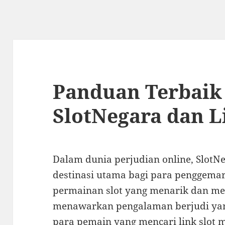
Panduan Terbaik
SlotNegara dan L
Dalam dunia perjudian online, SlotNe
destinasi utama bagi para penggemar 
permainan slot yang menarik dan me
menawarkan pengalaman berjudi yan
para pemain yang mencari link slot 