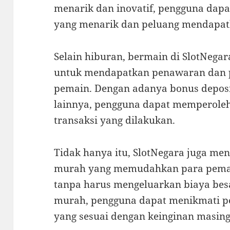
menarik dan inovatif, pengguna dap
yang menarik dan peluang mendapat
Selain hiburan, bermain di SlotNeg
untuk mendapatkan penawaran dan p
pemain. Dengan adanya bonus deposi
lainnya, pengguna dapat memperoleh 
transaksi yang dilakukan.
Tidak hanya itu, SlotNegara juga men
murah yang memudahkan para pema
tanpa harus mengeluarkan biaya besa
murah, pengguna dapat menikmati p
yang sesuai dengan keinginan masin