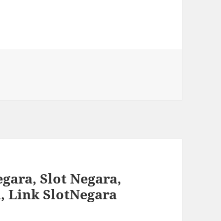
gara, Slot Negara,
, Link SlotNegara