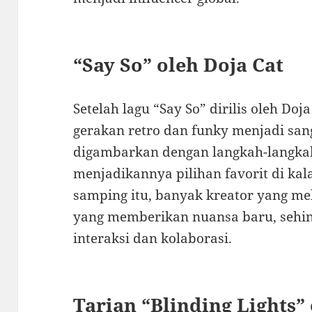
“Say So” oleh Doja Cat
Setelah lagu “Say So” dirilis oleh Doj
gerakan retro dan funky menjadi sang
digambarkan dengan langkah-langkah
menjadikannya pilihan favorit di ka
samping itu, banyak kreator yang mel
yang memberikan nuansa baru, sehi
interaksi dan kolaborasi.
Tarian “Blinding Lights