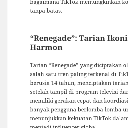
bagaimana TikTok memungkinkan kola
tanpa batas.
“Renegade”: Tarian Ikoni
Harmon
Tarian “Renegade” yang diciptakan 
salah satu tren paling terkenal di Tik
berusia 14 tahun, menciptakan tarian
setelah tampil di program televisi dan
memiliki gerakan cepat dan koordi
banyak pengguna berlomba-lomba un
menunjukkan kekuatan TikTok dala
menjadi influencer global.