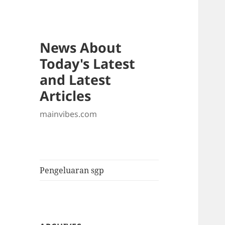
News About
Today's Latest
and Latest
Articles
mainvibes.com
Pengeluaran sgp