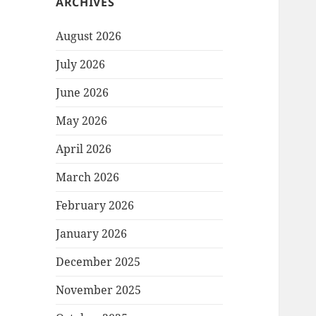
ARCHIVES
August 2026
July 2026
June 2026
May 2026
April 2026
March 2026
February 2026
January 2026
December 2025
November 2025