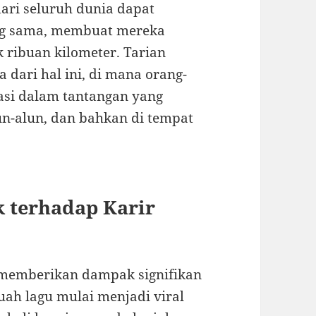
dari seluruh dunia dapat
ng sama, membuat mereka
 ribuan kilometer. Tarian
 dari hal ini, di mana orang-
pasi dalam tantangan yang
un-alun, dan bahkan di tempat
 terhadap Karir
a memberikan dampak signifikan
uah lagu mulai menjadi viral