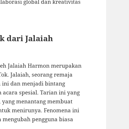
borasi global dan kreativitas
k dari Jalaiah
oleh Jalaiah Harmon merupakan
Tok. Jalaiah, seorang remaja
 ini dan menjadi bintang
 acara spesial. Tarian ini yang
asi yang menantang membuat
tuk menirunya. Fenomena ini
m mengubah pengguna biasa