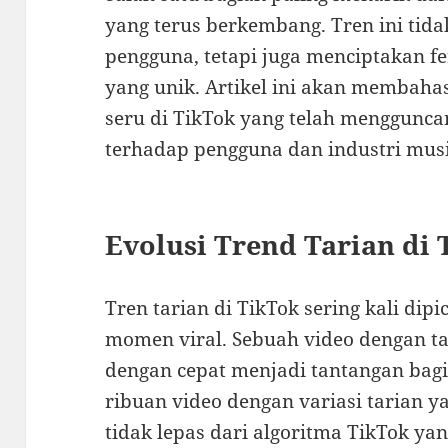
yang terus berkembang. Tren ini tid
pengguna, tetapi juga menciptakan f
yang unik. Artikel ini akan membaha
seru di TikTok yang telah menggunca
terhadap pengguna dan industri musi
Evolusi Trend Tarian di 
Tren tarian di TikTok sering kali dipi
momen viral. Sebuah video dengan t
dengan cepat menjadi tantangan bag
ribuan video dengan variasi tarian ya
tidak lepas dari algoritma TikTok yan