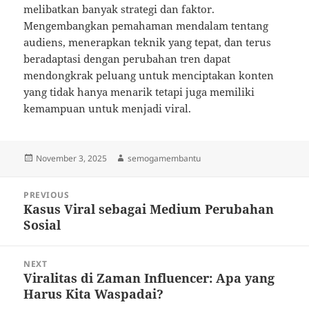
melibatkan banyak strategi dan faktor.
Mengembangkan pemahaman mendalam tentang
audiens, menerapkan teknik yang tepat, dan terus
beradaptasi dengan perubahan tren dapat
mendongkrak peluang untuk menciptakan konten
yang tidak hanya menarik tetapi juga memiliki
kemampuan untuk menjadi viral.
Posted
Author
November 3, 2025
semogamembantu
on
Post
PREVIOUS
navigation
Kasus Viral sebagai Medium Perubahan
Previous
Sosial
post:
NEXT
Viralitas di Zaman Influencer: Apa yang
Next
Harus Kita Waspadai?
post: