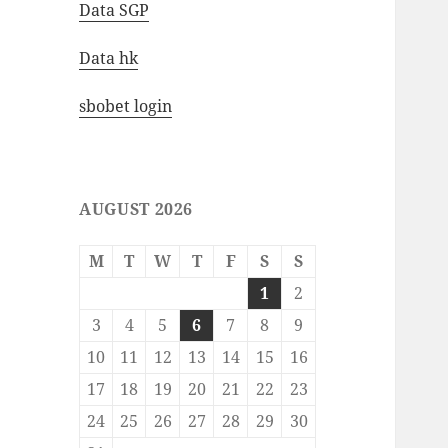
Data SGP
Data hk
sbobet login
AUGUST 2026
M
T
W
T
F
S
S
1
2
3
4
5
6
7
8
9
10
11
12
13
14
15
16
17
18
19
20
21
22
23
24
25
26
27
28
29
30