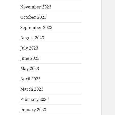
November 2023
October 2023
September 2023
August 2023
July 2023
June 2023
May 2023
April 2023
March 2023
February 2023
January 2023