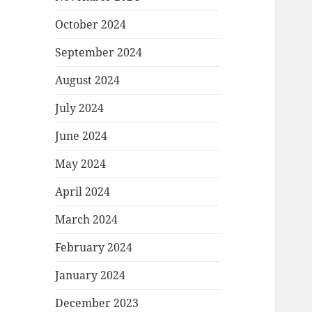
October 2024
September 2024
August 2024
July 2024
June 2024
May 2024
April 2024
March 2024
February 2024
January 2024
December 2023