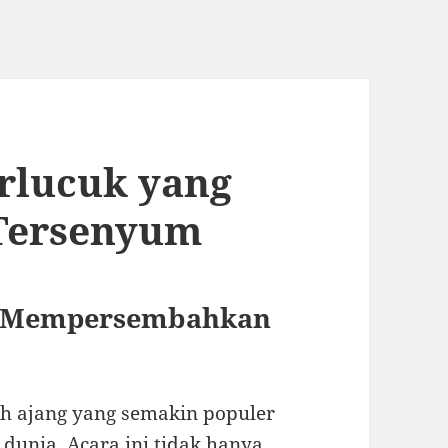
rlucuk yang
Tersenyum
: Mempersembahkan
h ajang yang semakin populer
 dunia. Acara ini tidak hanya