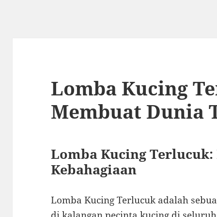
Lomba Kucing Te
Membuat Dunia 
Lomba Kucing Terlucuk
Kebahagiaan
Lomba Kucing Terlucuk adalah sebua
di kalangan pecinta kucing di seluruh