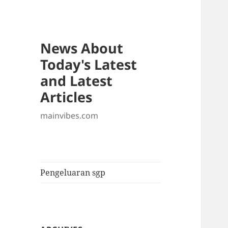
News About
Today's Latest
and Latest
Articles
mainvibes.com
Pengeluaran sgp