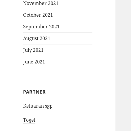
November 2021
October 2021
September 2021
August 2021
July 2021
June 2021
PARTNER
Keluaran sgp
Togel