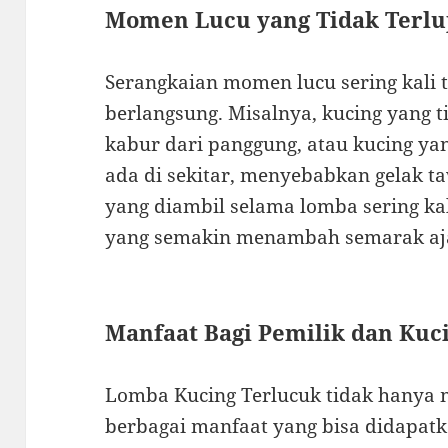
Momen Lucu yang Tidak Terl
Serangkaian momen lucu sering kali 
berlangsung. Misalnya, kucing yang 
kabur dari panggung, atau kucing ya
ada di sekitar, menyebabkan gelak ta
yang diambil selama lomba sering kali
yang semakin menambah semarak aja
Manfaat Bagi Pemilik dan Kuc
Lomba Kucing Terlucuk tidak hanya
berbagai manfaat yang bisa didapatk