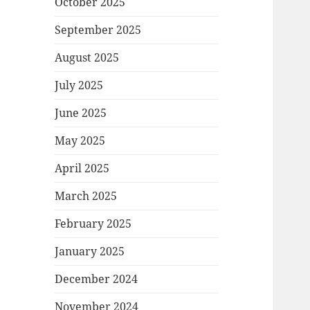
October 2025
September 2025
August 2025
July 2025
June 2025
May 2025
April 2025
March 2025
February 2025
January 2025
December 2024
November 2024